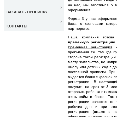
на нас, мы заботимся о в
оформления!
ЗАКАЗАТЬ ПРОПИСКУ
Форма 3 у нас оформляет
базы, с хозяевами котор
КОНТАКТЫ
партнерстве.
Наша компания готов
временную регистрацию 
Временная регистрация
- 
пребывания т.е. там где 
сторона такой регистрации 
месту жительства, но напр
школу или детский сад в д
постоянной прописки. При
выдается бланк с красной
регистрации. В настоящ
получить на срок от 3 ме
отправить ребенка в гимназ
взять займ в банке. Так
регистрации является то,
рабочих дня и при эт
регистрация
(штамп в пас
оформляется чаще всего н